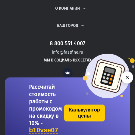
РЕФЕРАТЫ
ВОПРОСЫ И ОТВЕТЫ
О КОМПАНИИ
ВСЕ УСЛУГИ
ПУБЛИЧНАЯ ОФЕРТА
О КОМПАНИИ
ПОЛИТИКА КОНФИДЕНЦИАЛЬНОСТИ
КОНТАКТЫ
ВАШ ГОРОД
АВТОРАМ
МОСКВА
САНКТ-ПЕТЕРБУРГ
8 800 551 4007
БАЛАКОВО
info@fastfine.ru
ЭНГЕЛЬС
МЫ В СОЦИАЛЬНЫХ СЕТЯХ
ДЗЕРЖИНСК
Vk
×
Рассчитай
стоимость
работы с
промокодом
Калькулятор
на скидку в
цены
Copyright 2011-2026 FastFine.ru
10% -
b10vse07