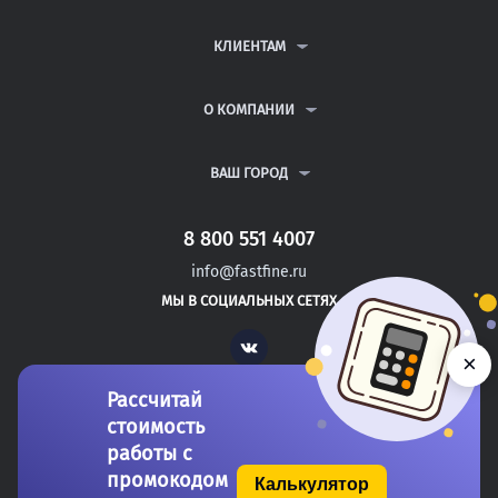
КОНТРОЛЬНЫЕ РАБОТЫ
ДИПЛОМНЫЕ РАБОТЫ
КЛИЕНТАМ
КУРСОВЫЕ РАБОТЫ
АНТИПЛАГИАТ
РЕФЕРАТЫ
ВОПРОСЫ И ОТВЕТЫ
О КОМПАНИИ
ВСЕ УСЛУГИ
ПУБЛИЧНАЯ ОФЕРТА
О КОМПАНИИ
ПОЛИТИКА КОНФИДЕНЦИАЛЬНОСТИ
КОНТАКТЫ
ВАШ ГОРОД
АВТОРАМ
МОСКВА
САНКТ-ПЕТЕРБУРГ
8 800 551 4007
БАЛАКОВО
info@fastfine.ru
ЭНГЕЛЬС
МЫ В СОЦИАЛЬНЫХ СЕТЯХ
ДЗЕРЖИНСК
Vk
×
Рассчитай
стоимость
работы с
промокодом
Калькулятор