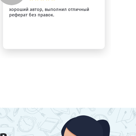
хороший автор, выполнил отличный
Пр
реферат без правок.
Ре
ра
бы