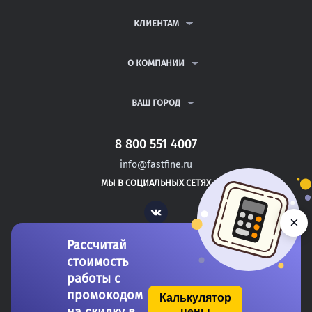
КОНТРОЛЬНЫЕ РАБОТЫ
ДИПЛОМНЫЕ РАБОТЫ
КЛИЕНТАМ
КУРСОВЫЕ РАБОТЫ
АНТИПЛАГИАТ
РЕФЕРАТЫ
ВОПРОСЫ И ОТВЕТЫ
О КОМПАНИИ
ВСЕ УСЛУГИ
ПУБЛИЧНАЯ ОФЕРТА
О КОМПАНИИ
ПОЛИТИКА КОНФИДЕНЦИАЛЬНОСТИ
КОНТАКТЫ
ВАШ ГОРОД
АВТОРАМ
МОСКВА
САНКТ-ПЕТЕРБУРГ
8 800 551 4007
БАЛАКОВО
info@fastfine.ru
ЭНГЕЛЬС
МЫ В СОЦИАЛЬНЫХ СЕТЯХ
ДЗЕРЖИНСК
Vk
×
Рассчитай
стоимость
работы с
промокодом
Калькулятор
цены