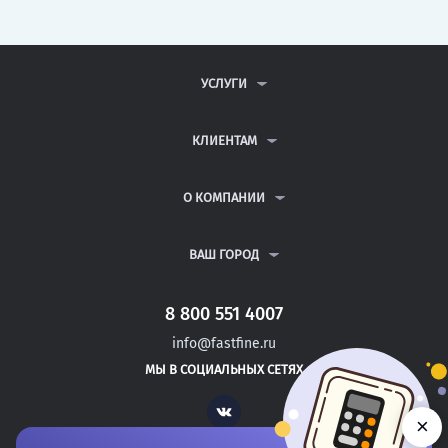
УСЛУГИ
КОНТРОЛЬНЫЕ РАБОТЫ
ДИПЛОМНЫЕ РАБОТЫ
КЛИЕНТАМ
КУРСОВЫЕ РАБОТЫ
АНТИПЛАГИАТ
РЕФЕРАТЫ
ВОПРОСЫ И ОТВЕТЫ
О КОМПАНИИ
ВСЕ УСЛУГИ
ПУБЛИЧНАЯ ОФЕРТА
О КОМПАНИИ
ПОЛИТИКА КОНФИДЕНЦИАЛЬНОСТИ
КОНТАКТЫ
ВАШ ГОРОД
АВТОРАМ
МОСКВА
САНКТ-ПЕТЕРБУРГ
8 800 551 4007
БАЛАКОВО
info@fastfine.ru
ЭНГЕЛЬС
МЫ В СОЦИАЛЬНЫХ СЕТЯХ
ДЗЕРЖИНСК
Vk
×