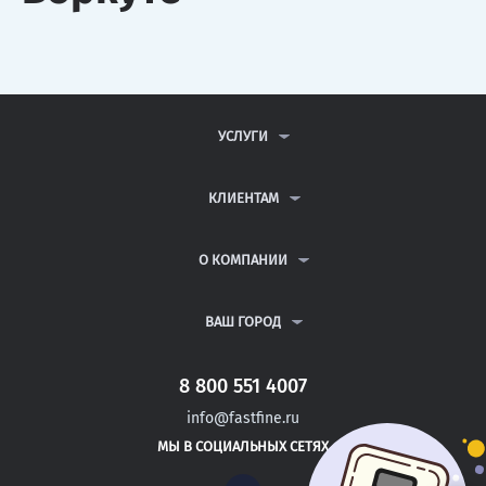
УСЛУГИ
КОНТРОЛЬНЫЕ РАБОТЫ
ДИПЛОМНЫЕ РАБОТЫ
КЛИЕНТАМ
КУРСОВЫЕ РАБОТЫ
АНТИПЛАГИАТ
РЕФЕРАТЫ
ВОПРОСЫ И ОТВЕТЫ
О КОМПАНИИ
ВСЕ УСЛУГИ
ПУБЛИЧНАЯ ОФЕРТА
О КОМПАНИИ
ПОЛИТИКА КОНФИДЕНЦИАЛЬНОСТИ
КОНТАКТЫ
ВАШ ГОРОД
АВТОРАМ
МОСКВА
САНКТ-ПЕТЕРБУРГ
8 800 551 4007
БАЛАКОВО
info@fastfine.ru
ЭНГЕЛЬС
МЫ В СОЦИАЛЬНЫХ СЕТЯХ
ДЗЕРЖИНСК