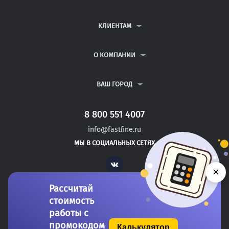
КОНТРОЛЬНЫЕ РАБОТЫ
ДИПЛОМНЫЕ РАБОТЫ
КЛИЕНТАМ
КУРСОВЫЕ РАБОТЫ
АНТИПЛАГИАТ
РЕФЕРАТЫ
ВОПРОСЫ И ОТВЕТЫ
О КОМПАНИИ
ВСЕ УСЛУГИ
ПУБЛИЧНАЯ ОФЕРТА
О КОМПАНИИ
ПОЛИТИКА КОНФИДЕНЦИАЛЬНОСТИ
КОНТАКТЫ
ВАШ ГОРОД
АВТОРАМ
МОСКВА
САНКТ-ПЕТЕРБУРГ
8 800 551 4007
БАЛАКОВО
info@fastfine.ru
ЭНГЕЛЬС
МЫ В СОЦИАЛЬНЫХ СЕТЯХ
ДЗЕРЖИНСК
Vk
×
Рассчитай
стоимость
работы с
промокодом
Калькулятор