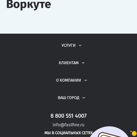
Воркуте
УСЛУГИ
КОНТРОЛЬНЫЕ РАБОТЫ
ДИПЛОМНЫЕ РАБОТЫ
КЛИЕНТАМ
КУРСОВЫЕ РАБОТЫ
АНТИПЛАГИАТ
РЕФЕРАТЫ
ВОПРОСЫ И ОТВЕТЫ
О КОМПАНИИ
ВСЕ УСЛУГИ
ПУБЛИЧНАЯ ОФЕРТА
О КОМПАНИИ
ПОЛИТИКА КОНФИДЕНЦИАЛЬНОСТИ
КОНТАКТЫ
ВАШ ГОРОД
АВТОРАМ
МОСКВА
САНКТ-ПЕТЕРБУРГ
8 800 551 4007
БАЛАКОВО
info@fastfine.ru
ЭНГЕЛЬС
МЫ В СОЦИАЛЬНЫХ СЕТЯХ