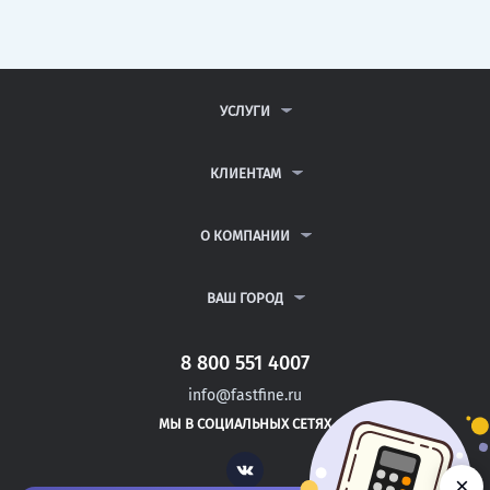
УСЛУГИ
КОНТРОЛЬНЫЕ РАБОТЫ
ДИПЛОМНЫЕ РАБОТЫ
КЛИЕНТАМ
КУРСОВЫЕ РАБОТЫ
АНТИПЛАГИАТ
РЕФЕРАТЫ
ВОПРОСЫ И ОТВЕТЫ
О КОМПАНИИ
ВСЕ УСЛУГИ
ПУБЛИЧНАЯ ОФЕРТА
О КОМПАНИИ
ПОЛИТИКА КОНФИДЕНЦИАЛЬНОСТИ
КОНТАКТЫ
ВАШ ГОРОД
АВТОРАМ
МОСКВА
САНКТ-ПЕТЕРБУРГ
8 800 551 4007
БАЛАКОВО
info@fastfine.ru
ЭНГЕЛЬС
МЫ В СОЦИАЛЬНЫХ СЕТЯХ
ДЗЕРЖИНСК
Vk
×