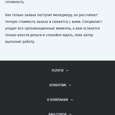
готовность.
Как только заявка поступит менеджеру, он рассчитает
точную стоимость заказа и свяжется с вами. Специалист
уладит все организационные моменты, а вам останется
только внести деньги и спокойно ждать, пока автор
выполнит работу.
УСЛУГИ
КОНТРОЛЬНЫЕ РАБОТЫ
ДИПЛОМНЫЕ РАБОТЫ
КЛИЕНТАМ
КУРСОВЫЕ РАБОТЫ
АНТИПЛАГИАТ
РЕФЕРАТЫ
ВОПРОСЫ И ОТВЕТЫ
О КОМПАНИИ
ВСЕ УСЛУГИ
ПУБЛИЧНАЯ ОФЕРТА
О КОМПАНИИ
ПОЛИТИКА КОНФИДЕНЦИАЛЬНОСТИ
КОНТАКТЫ
ВАШ ГОРОД